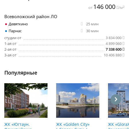
146 000
2
от
/м
Всеволожский район ЛО
Девяткино
25 мин
Парнас
30 мин
студии от
3 834 000
1-ая от
4 899 060
2-ая от
7 338 600
3-ая от
10 406 880
Популярные
ЖК «Югтаун.
ЖК «Golden City»
ЖК «Glora