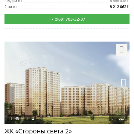
студии от
4 888 438
2-ая от
8 212 062
+7 (969) 703-32-37
48
2
527
ЖК «Стороны света 2»