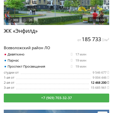
369
26
10 330
ЖК «Энфилд»
185 733
2
от
/м
Всеволожский район ЛО
Девяткино
17 мин
Парнас
19 мин
Проспект Просвещения
19 мин
студии от
9 546 677
1-ая от
9 004 446
2-ая от
12 468 200
3-ая от
15 685 961
+7 (969) 703-32-37