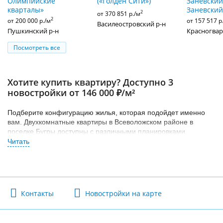
Олимпийские
(«Голден Сити»)
Заневский»
кварталы»
Заневский
2
от 370 851 р./м
2
от 200 000 р./м
от 157 517 р
Василеостровский р-н
Пушкинский р-н
Красногвар
Посмотреть все
Хотите купить квартиру? Доступно 3
новостройки от 146 000 ₽/м²
Подберите конфигурацию жилья, которая подойдет именно
вам. Двухкомнатные квартиры в Всеволожском районе в
поселке Бугры доступны с различными планировками.
Найдите свое идеальное жилье из всего многообразия
предложений сегмента комфорт класса в Всеволожском
районе. Как правило, на класс жилья влияет расположение
жилого комплекса и то, насколько вокруг развита
инфраструктура.
Контакты
Новостройки на карте
Доступно 3 новостройки с наличием двухкомнатных квартир
стоимостью от 146 000 р./м2 в поселке Бугры.