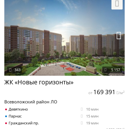
343
5 157
ЖК «Новые горизонты»
169 391
2
от
/м
Всеволожский район ЛО
Девяткино
10 мин
Парнас
15 мин
Гражданский пр.
19 мин