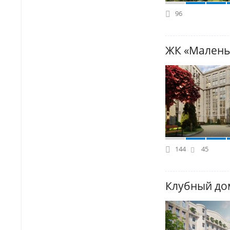
96
ЖК «Малень
144
45
Клубный до