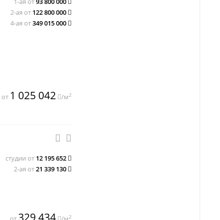
1-ая от
93 800 000
2-ая от
122 800 000
4-ая от
349 015 000
1 025 042
2
от
/м
студии от
12 195 652
2-ая от
21 339 130
329 434
2
от
/м