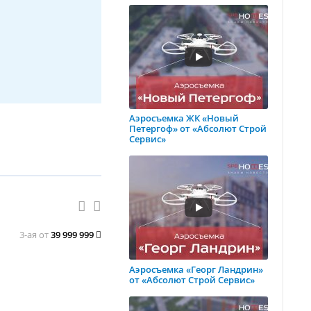
Аэросъемка ЖК «Новый
Петергоф» от «Абсолют Строй
Сервис»
3-ая от
39 999 999
Аэросъемка «Георг Ландрин»
от «Абсолют Строй Сервис»