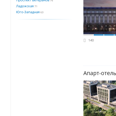
76
Ладожская
71
Юго-Западная
63
140
Апарт-отель