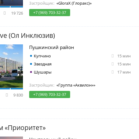
Застройщик:
«GloraX (Глоракс)»
+7 (969) 703-32-37
19 726
sive (Ол Инклюзив)
Пушкинский район
Купчино
15 мин
Звездная
15 мин
Шушары
17 мин
Застройщик:
«Группа «Аквилон»»
+7 (969) 703-32-37
9 830
м «Приоритет»