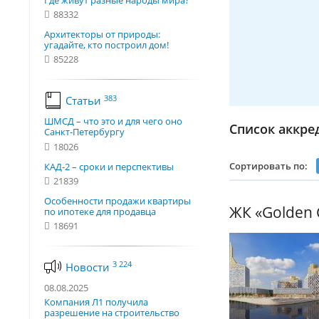
Где живут разные народы мира?
88332
Архитекторы от природы:
угадайте, кто построил дом!
85228
383
Статьи
ШМСД – что это и для чего оно
Список аккре
Санкт-Петербургу
18026
Сортировать по:
КАД-2 – сроки и перспективы
21839
Особенности продажи квартиры
ЖК «Golden C
по ипотеке для продавца
18691
3 224
Новости
08.08.2025
Компания Л1 получила
разрешение на строительство