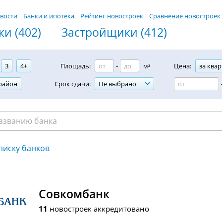
вости
Банки и ипотека
Рейтинг новостроек
Сравнение новостроек
и (402)
Застройщики (412)
3
4+
Площадь:
-
м²
Цена:
за квар
район
Срок сдачи:
Не выбрано
писку банков
Совкомбанк
11
новостроек аккредитовано