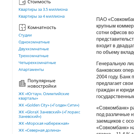
Стоимость
Квартиры за 3.5 миллиона
Квартиры за 4 миллиона
ПАО «Совкомбан
крупным коммерч
Комнатность
сотни офисов во
Студии
представительст
Однокомнатные
входит в двадца
Двухкомнатные
по объему вклад
Трехкомнатные
Четырехкомнатные
Генеральную ли
Апартаменты
банковских опер
2004 году. Банк
Популярные
предлагает свои
новостройки
граждан и юриди
ЖК «Югтаун. Олимпийские
государственны
кварталы»
ЖК «Golden City» («Голден Сити»)
«Совкомбанк» р
ЖК «GloraX Заневский»​ («Глоракс
под различные н
Заневский»)
заемщиков с осо
ЖК «Морская набережная»
«Совкомбанк» на
ЖК «Северная долина»