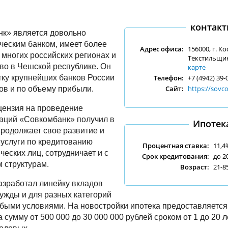
контакт
к» является довольно
еским банком, имеет более
Адрес офиса:
156000, г. К
 многих российских регионах и
Текстильщико
во в Чешской республике. Он
карте
тку крупнейших банков России
Телефон:
+7 (4942) 39-
Сайт:
https://sovc
ов и по объему прибыли.
цензия на проведение
аций «Совкомбанк» получил в
Ипотек
 продолжает свое развитие и
 услуги по кредитованию
Процентная ставка:
11,4
ческих лиц, сотрудничает и с
Срок кредитования:
до 2
м структурам.
Возраст:
21-8
азработал линейку вкладов
ужды и для разных категорий
быми условиями. На новостройки ипотека предоставляетс
 сумму от 500 000 до 30 000 000 рублей сроком от 1 до 20 