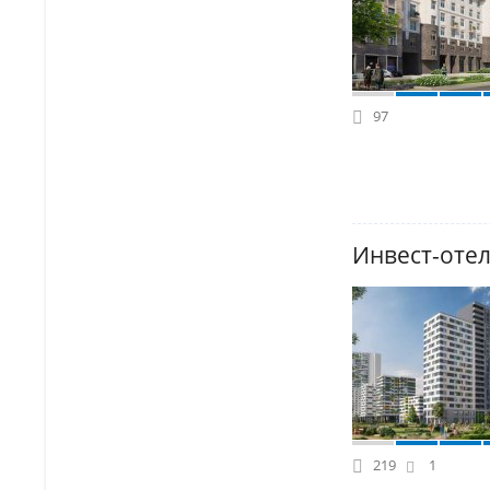
97
Инвест-отел
219
1