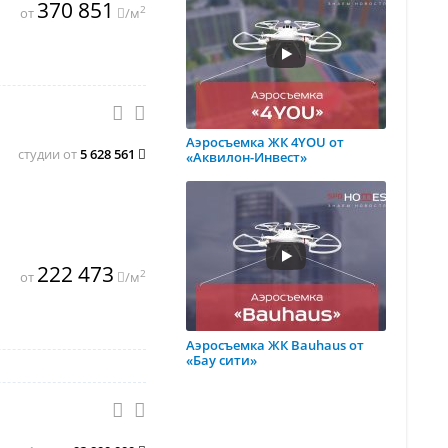
370 851
2
от
/м
Аэросъемка ЖК 4YOU от
студии от
5 628 561
«Аквилон-Инвест»
222 473
2
от
/м
Аэросъемка ЖК Bauhaus от
«Бау сити»