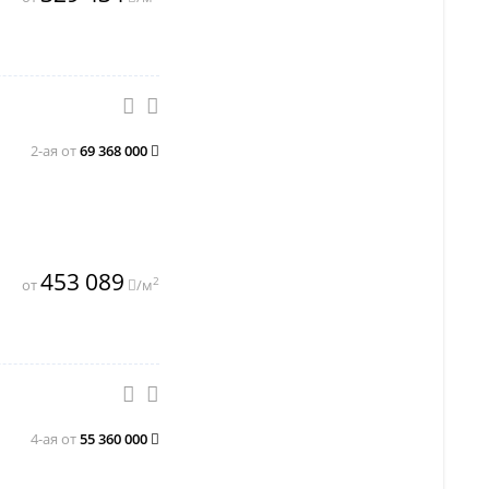
2-ая от
69 368 000
453 089
2
от
/м
4-ая от
55 360 000