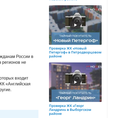
Проверка ЖК «Новый
Петергоф» в Петродворцовом
районе
ажданам России в
з регионов не
которых входит
 ЖК «Английская
ругие.
Проверка ЖК «Георг
Ландрин» в Выборгском
районе