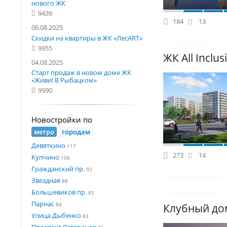
нового ЖК
9439
184
13
06.08.2025
Скидки на квартиры в ЖК «ЛесART»
9955
ЖК All Inclu
04.08.2025
Старт продаж в новом доме ЖК
«Живи! В Рыбацком»
9990
Новостройки по
метро
городам
Девяткино
117
273
14
Купчино
106
Гражданский пр.
92
Звездная
88
Большевиков пр.
85
Парнас
84
Клубный до
Улица Дыбенко
83
Проспект Ветеранов