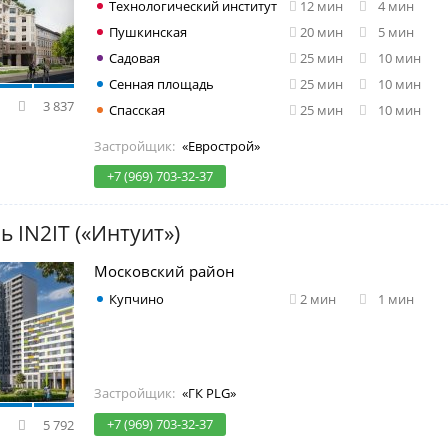
Технологический институт
12 мин
4 мин
Пушкинская
20 мин
5 мин
Садовая
25 мин
10 мин
Сенная площадь
25 мин
10 мин
3 837
Спасская
25 мин
10 мин
Застройщик:
«Еврострой»
+7 (969) 703-32-37
ь IN2IT («Интуит»)
Московский район
Купчино
2 мин
1 мин
Застройщик:
«ГК PLG»
+7 (969) 703-32-37
5 792