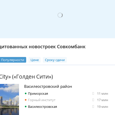
дитованных новостроек Совкомбанк
Популярности
Цене
Сроку сдачи
ity» («Голден Сити»)
Василеостровский район
Приморская
11 мин
Горный институт
17 мин
Василеостровская
19 мин