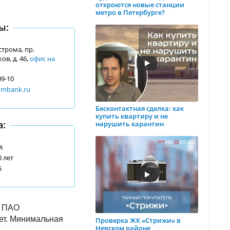
откроются новые станции
метро в Петербурге?
ы:
острома, пр.
в, д. 46,
офис на
09-10
ombank.ru
Бесконтактная сделка: как
купить квартиру и не
а:
нарушить карантин
%
0 лет
5
я ПАО
лет. Минимальная
Проверка ЖК «Стрижи» в
Невском районе