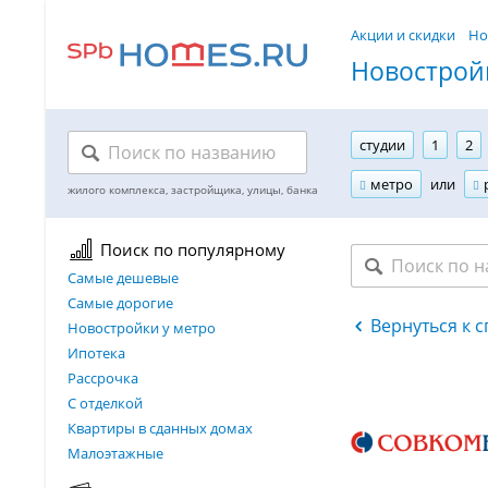
Акции и скидки
Но
Новостройк
студии
1
2
метро
или
Поиск по популярному
Самые дешевые
Самые дорогие
Вернуться к с
Новостройки у метро
Ипотека
Рассрочка
С отделкой
Квартиры в сданных домах
Малоэтажные