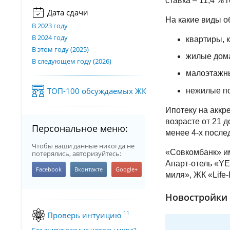
ставка – 11,4 % 
Дата сдачи
На какие виды о
В 2023 году
В 2024 году
квартиры, 
В этом году (2025)
жилые дома
В следующем году (2026)
малоэтажны
ТОП-100 обсуждаемых ЖК
нежилые по
Ипотеку на аккр
возрасте от 21 
Персональное меню:
менее 4-х посл
Чтобы ваши данные никогда не
«Совкомбанк» им
потерялись, авторизуйтесь:
Апарт-отель «YE
миля», ЖК «Life
Новостройки 
11
Проверь интуицию