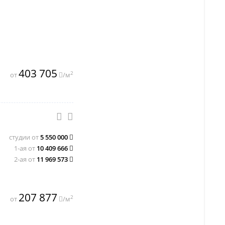
403 705
2
от
/м
студии от
5 550 000
1-ая от
10 409 666
2-ая от
11 969 573
207 877
2
от
/м