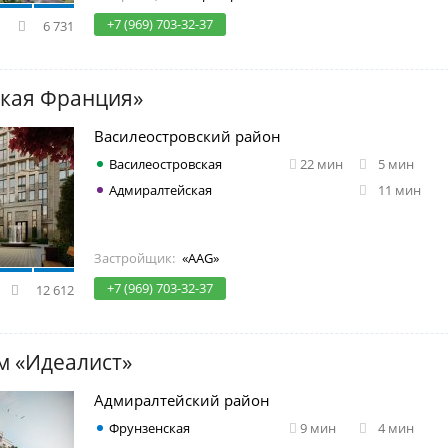
+7 (969) 703-32-37
6 731
кая Франция»
Василеостровский район
Василеостровская
22 мин
5 мин
Адмиралтейская
11 мин
Застройщик:
«AAG»
+7 (969) 703-32-37
12 612
м «Идеалист»
Адмиралтейский район
Фрунзенская
9 мин
4 мин