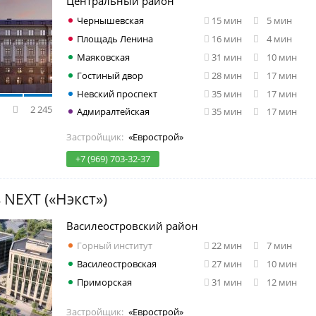
Центральный район
Чернышевская
15 мин
5 мин
Площадь Ленина
16 мин
4 мин
Маяковская
31 мин
10 мин
Гостиный двор
28 мин
17 мин
Невский проспект
35 мин
17 мин
2 245
Адмиралтейская
35 мин
17 мин
Застройщик:
«Еврострой»
+7 (969) 703-32-37
 NEXT («Нэкст»)
Василеостровский район
Горный институт
22 мин
7 мин
Василеостровская
27 мин
10 мин
Приморская
31 мин
12 мин
Застройщик:
«Еврострой»