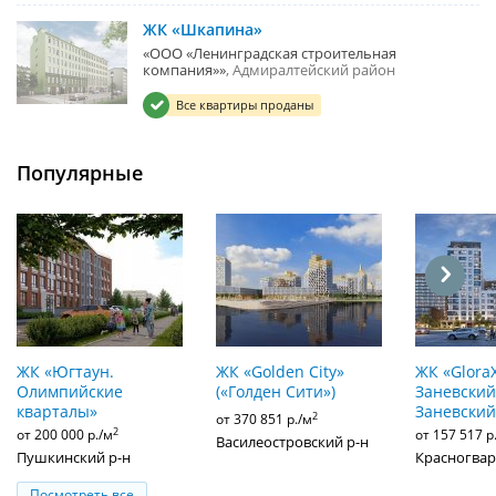
ЖК «Шкапина»
«ООО «Ленинградская строительная
компания»»
Адмиралтейский район
Все квартиры проданы
Популярные
ЖК «Югтаун.
ЖК «Golden City»
ЖК «Glora
Олимпийские
(«Голден Сити»)
Заневский»
кварталы»
Заневский
2
от 370 851 р./м
2
от 200 000 р./м
от 157 517 р
Василеостровский р-н
Пушкинский р-н
Красногвар
Посмотреть все