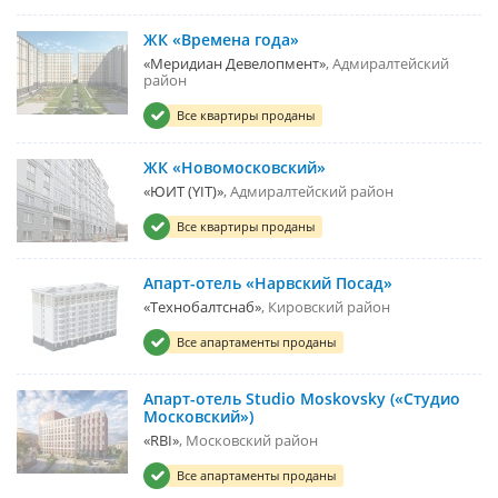
ЖК «Времена года»
«Меридиан Девелопмент»
Адмиралтейский
район
Все квартиры проданы
ЖК «Новомосковский»
«ЮИТ (YIT)»
Адмиралтейский район
Все квартиры проданы
Апарт-отель «Нарвский Посад»
«Технобалтснаб»
Кировский район
Все апартаменты проданы
Апарт-отель Studio Moskovsky («Студио
Московский»)
«RBI»
Московский район
Все апартаменты проданы