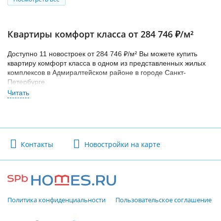
Квартиры комфорт класса от 284 746 ₽/м²
Доступно 11 новостроек от 284 746 ₽/м² Вы можете купить
квартиру комфорт класса в одном из представленных жилых
комплексов в Адмиралтейском районе в городе Санкт-
Петербурге.
На ваш выбор представлены квартиры студии, двухкомнатные
по различным ценам: от 8.3 млн руб до 21.6 млн руб. Цена
прежде всего зависит от расположения и срока сдачи
новостройки. Учтите, что наиболее дорогие квартиры
находятся в локациях в развитой инфраструктурой.
Контакты
Новостройки на карте
Подберите оптимальную новостройку комфорт класса у
Балтийская со сроком сдачи в 2016, 2018, 2021, 2023.
Политика конфиденциальности
Пользовательское соглашение