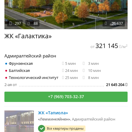
297
88
26 637
ЖК «Галактика»
321 145
2
от
/м
Адмиралтейский район
Фрунзенская
5 мин
3 мин
Балтийская
24 мин
10 мин
Технологический институт
25 мин
8 мин
2-ая от
21 645 204
+7 (969) 703-32-37
ЖК «Тапиола»
«Лемминкяйнен»
Адмиралтейский район
Все квартиры проданы