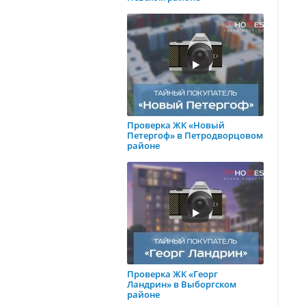
Проверка ЖК «Новый
Петергоф» в Петродворцовом
районе
Проверка ЖК «Георг
Ландрин» в Выборгском
районе