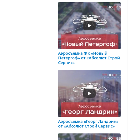
Аэросъемка ЖК «Новый
Петергоф» от «Абсолют Строй
Сервис»
Аэросъемка «Георг Ландрин»
от «Абсолют Строй Сервис»