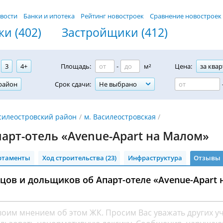
вости
Банки и ипотека
Рейтинг новостроек
Сравнение новостроек
и (402)
Застройщики (412)
3
4+
Площадь:
-
м²
Цена:
за квар
район
Срок сдачи:
Не выбрано
силеостровский район
м. Василеостровская
арт-отель «Avenue-Apart на Малом»
ртаменты
Ход строительства (23)
Инфраструктура
Отзывы
ов и дольщиков об Апарт-отеле «Avenue-Apart