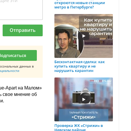
откроются новые станции
метро в Петербурге?
Отправить
Подписаться
Бесконтактная сделка: как
купить квартиру и не
рсональных данных в
нарушить карантин
нциальности
ue-Apart на Малом»
ь свое мнение об
и.
Проверка ЖК «Стрижи» в
Невском районе