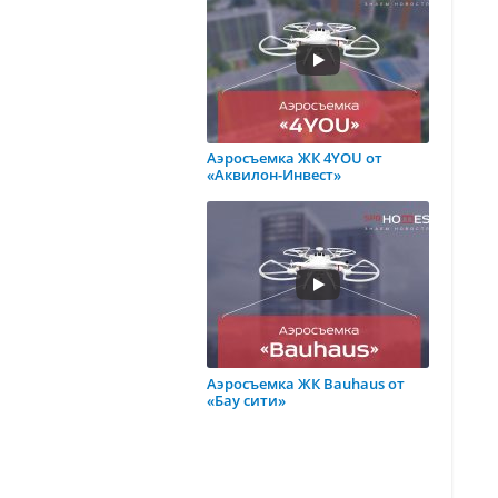
Аэросъемка ЖК 4YOU от
«Аквилон-Инвест»
Аэросъемка ЖК Bauhaus от
«Бау сити»