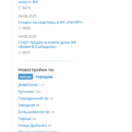
нового ЖК
9419
06.08.2025
Скидки на квартиры в ЖК «ЛесART»
9936
04.08.2025
Старт продаж в новом доме ЖК
«Живи! В Рыбацком»
9975
Новостройки по
метро
городам
Девяткино
117
Купчино
106
Гражданский пр.
92
Звездная
88
Большевиков пр.
85
Парнас
84
Улица Дыбенко
83
Проспект Ветеранов