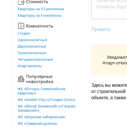
Стоимость
Квартиры за 3.5 миллиона
Квартиры за 4 миллиона
Комнатность
Правила
Студии
Однокомнатные
Двухкомнатные
Трехкомнатные
Уведомит
Четырехкомнатные
Апарт-отел
Апартаменты
Популярные
новостройки
Здесь вы можете
ЖК «Югтаун. Олимпийские
от строительной
кварталы»
объекте, а такж
ЖК «Golden City» («Голден Сити»)
ЖК «GloraX Заневский»​ («Глоракс
Заневский»)
ЖК «Морская набережная»
ЖК «Северная долина»