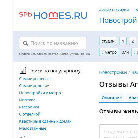
Акции и скидки
Но
Новостройк
студии
1
2
метро
или
Поиск по популярному
Новостройки
Ва
Самые дешевые
Отзывы Ап
Самые дорогие
Новостройки у метро
Описание
Апа
Ипотека
Рассрочка
Отзывы жильц
С отделкой
Квартиры в сданных домах
Малоэтажные