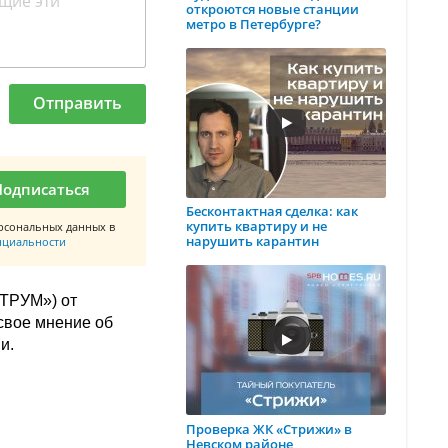
откроются новые станции
метро в Петербурге?
Отправить
Подписаться
Бесконтактная сделка: как
купить квартиру и не
рсональных данных в
нарушить карантин
нциальности
ТРУМ») от
 свое мнение об
и.
Проверка ЖК «Стрижи» в
Невском районе