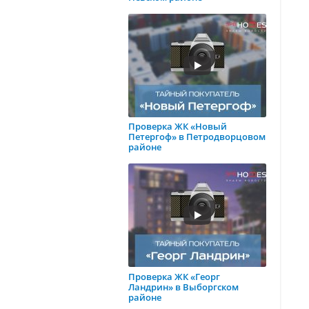
Проверка ЖК «Новый
Петергоф» в Петродворцовом
районе
Проверка ЖК «Георг
Ландрин» в Выборгском
районе