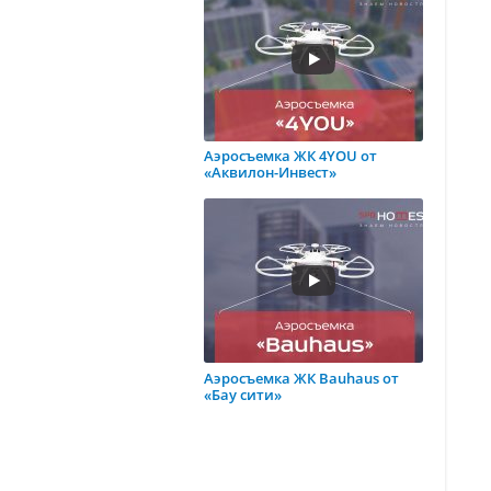
Аэросъемка ЖК 4YOU от
«Аквилон-Инвест»
Аэросъемка ЖК Bauhaus от
«Бау сити»