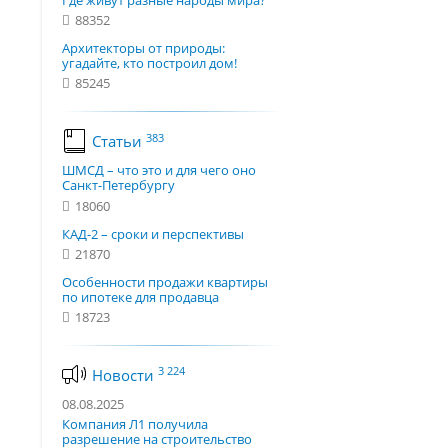
Где живут разные народы мира?
88352
Архитекторы от природы:
угадайте, кто построил дом!
85245
383
Статьи
ШМСД – что это и для чего оно
Санкт-Петербургу
18060
КАД-2 – сроки и перспективы
21870
Особенности продажи квартиры
по ипотеке для продавца
18723
3 224
Новости
08.08.2025
Компания Л1 получила
разрешение на строительство