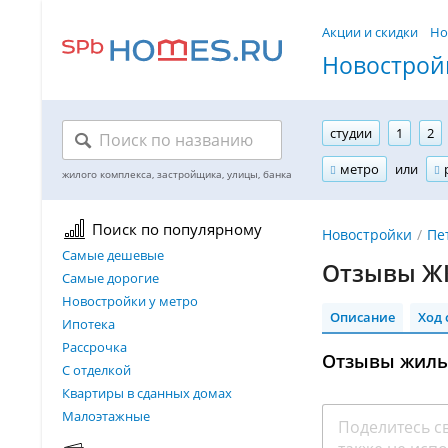
Акции и скидки
Но
Новостройк
студии
1
2
метро
или
Поиск по популярному
Новостройки
Пе
Самые дешевые
Отзывы ЖК
Самые дорогие
Новостройки у метро
Описание
Ход 
Ипотека
Рассрочка
Отзывы жиль
С отделкой
Квартиры в сданных домах
Малоэтажные