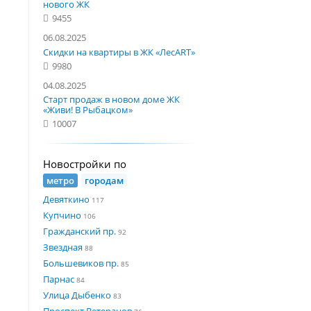
нового ЖК
9455
06.08.2025
Скидки на квартиры в ЖК «ЛесART»
9980
04.08.2025
Старт продаж в новом доме ЖК
«Живи! В Рыбацком»
10007
Новостройки по
метро
городам
Девяткино
117
Купчино
106
Гражданский пр.
92
Звездная
88
Большевиков пр.
85
Парнас
84
Улица Дыбенко
83
Проспект Ветеранов