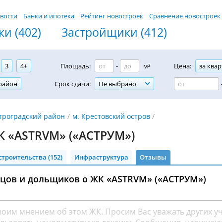
вости
Банки и ипотека
Рейтинг новостроек
Сравнение новостроек
и (402)
Застройщики (412)
3
4+
Площадь:
-
м²
Цена:
за квар
район
Срок сдачи:
Не выбрано
троградский район
м. Крестовский остров
 «ASTRVM» («АСТРУМ»)
строительства (152)
Инфраструктура
Отзывы
цов и дольщиков о ЖК «ASTRVM» («АСТРУМ»)