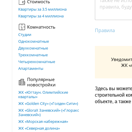
Стоимость
Квартиры за 3.5 миллиона
Квартиры за 4 миллиона
Комнатность
Правила
Студии
Однокомнатные
Двухкомнатные
Трехкомнатные
Уведомит
Четырехкомнатные
ЖК «
Апартаменты
Популярные
новостройки
Здесь вы может
ЖК «Югтаун. Олимпийские
строительной к
кварталы»
объекте, а такж
ЖК «Golden City» («Голден Сити»)
ЖК «GloraX Заневский»​ («Глоракс
Заневский»)
ЖК «Морская набережная»
ЖК «Северная долина»