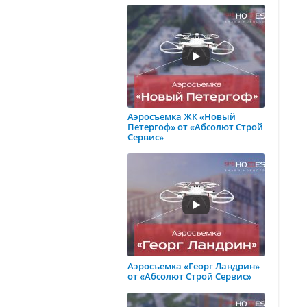
Аэросъемка ЖК «Новый
Петергоф» от «Абсолют Строй
Сервис»
Аэросъемка «Георг Ландрин»
от «Абсолют Строй Сервис»