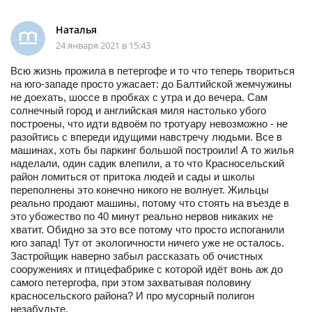
Наталья
24 января 2021 в 15:43
Всю жизнь прожила в петергофе и то что теперь твориться
на юго-западе просто ужасает: до Балтийской жемчужины
не доехать, шоссе в пробках с утра и до вечера. Сам
солнечный город и английская миля настолько убого
построены, что идти вдвоём по тротуару невозможно - не
разойтись с впереди идущими навстречу людьми. Все в
машинах, хоть бы паркинг большой построили! А то жилья
наделали, один садик влепили, а то что Красносельский
район ломиться от притока людей и сады и школы
переполнены это конечно никого не волнует. Жильцы
реально продают машины, потому что стоять на въезде в
это убожество по 40 минут реально нервов никаких не
хватит. Обидно за это все потому что просто испоганили
юго запад! Тут от экологичности ничего уже не осталось.
Застройщик наверно забыл рассказать об очистных
сооружениях и птицефабрике с которой идёт вонь аж до
самого петергофа, при этом захватывая половину
красносельского района? И про мусорный полигон
незабудьте.