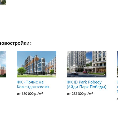
новостройки:
ЖК «Полис на
ЖК ID Park Pobedy
Комендантском»
(Айди Парк Победы)
2
2
от 180 000 р./м
от 282 300 р./м