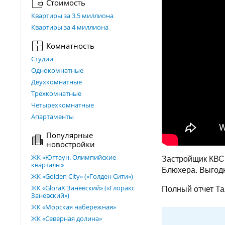
Стоимость
Квартиры за 3.5 миллиона
Квартиры за 4 миллиона
Комнатность
Студии
Однокомнатные
Двухкомнатные
Трехкомнатные
Четырехкомнатные
Апартаменты
Популярные
новостройки
ЖК «Югтаун. Олимпийские
Застройщик КВС 
кварталы»
Блюхера. Выгодн
ЖК «Golden City» («Голден Сити»)
ЖК «GloraX Заневский»​ («Глоракс
Полный отчет Та
Заневский»)
ЖК «Морская набережная»
ЖК «Северная долина»