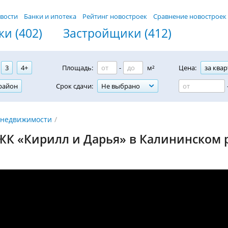
вости
Банки и ипотека
Рейтинг новостроек
Сравнение новостроек
и (402)
Застройщики (412)
3
4+
Площадь:
-
м²
Цена:
за квар
район
Срок сдачи:
Не выбрано
 недвижимости
ЖК «Кирилл и Дарья» в Калининском 