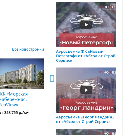
Все новостройки
Аэросъемка ЖК «Новый
Петергоф» от «Абсолют Строй
Сервис»
ЖК «Морская
ЖК «Заповедный
ЖК «Морс
набережная.
парк»
набережн
SeaView»
2
от 215 000 р./м
от 368 134 
2
от 358 755 р./м
Аэросъемка «Георг Ландрин»
от «Абсолют Строй Сервис»