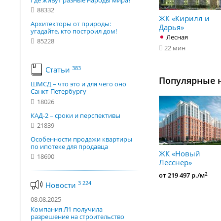
Где живут разные народы мира?
88332
ЖК «Кирилл и
Архитекторы от природы:
Дарья»
угадайте, кто построил дом!
Лесная
85228
22 мин
383
Статьи
Популярные 
ШМСД – что это и для чего оно
Санкт-Петербургу
18026
КАД-2 – сроки и перспективы
21839
Особенности продажи квартиры
по ипотеке для продавца
ЖК «Новый
18690
Лесснер»
2
от 219 497 р./м
3 224
Новости
08.08.2025
Компания Л1 получила
разрешение на строительство