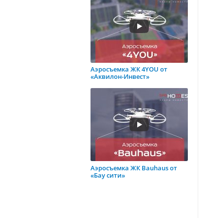
Аэросъемка ЖК 4YOU от
«Аквилон-Инвест»
Аэросъемка ЖК Bauhaus от
«Бау сити»