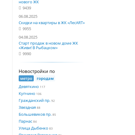
нового ЖК
9439
06.08.2025
Скидки на квартиры в ЖК «ЛесART»
9955
04.08.2025
Старт продаж в новом доме ЖК
«Живи! В Рыбацком»
9990
Новостройки по
метро
городам
Девяткино
117
Купчино
106
Гражданский пр.
92
Звездная
88
Большевиков пр.
85
Парнас
84
Улица Дыбенко
83
Проспект Ветеранов