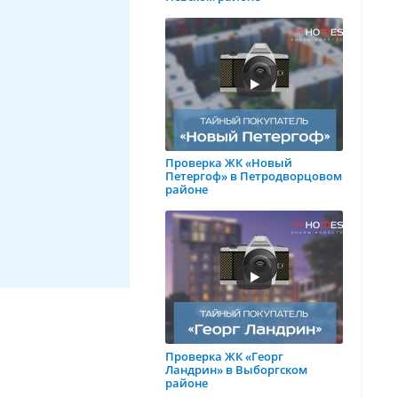
Проверка ЖК «Новый
Петергоф» в Петродворцовом
районе
Проверка ЖК «Георг
Ландрин» в Выборгском
районе