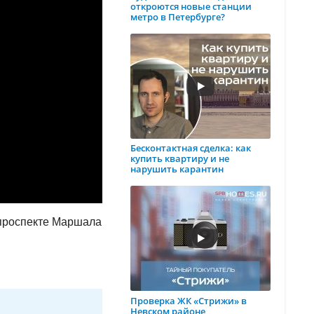
откроются новые станции
метро в Петербурге?
Бесконтактная сделка: как
купить квартиру и не
нарушить карантин
 проспекте Маршала
Проверка ЖК «Стрижи» в
Невском районе