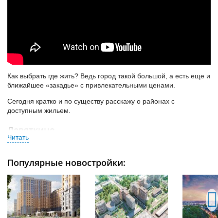
Как выбрать где жить? Ведь город такой большой, а есть еще и
ближайшее «закадье» с привлекательными ценами.
Сегодня кратко и по существу расскажу о районах с
доступным жильем.
Девяткино
Ищете дешевое жилье? Вам сюда. Для простоты объединим
Девяткино, Мурино, и Бугры. Минимальная цена студии – 1,2
Популярные новостройки:
млн.
Из особенностей:
есть метро «Девяткино»;
прописка Ленобласть;