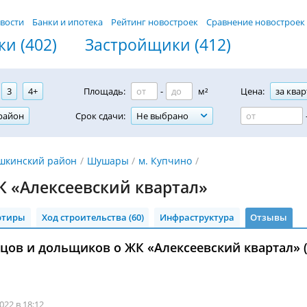
вости
Банки и ипотека
Рейтинг новостроек
Сравнение новостроек
и (402)
Застройщики (412)
3
4+
Площадь:
-
м²
Цена:
за квар
район
Срок сдачи:
Не выбрано
шкинский район
Шушары
м. Купчино
 «Алексеевский квартал»
ртиры
Ход строительства (60)
Инфраструктура
Отзывы
ов и дольщиков о ЖК «Алексеевский квартал» (
022 в 18:12