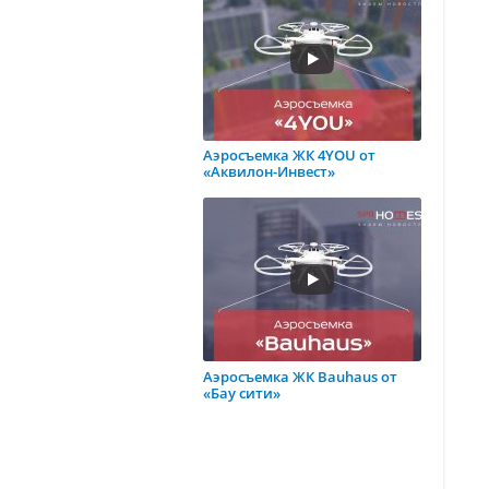
Аэросъемка ЖК 4YOU от
«Аквилон-Инвест»
Аэросъемка ЖК Bauhaus от
«Бау сити»