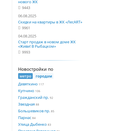
нового ЖК
9443
06.08.2025
Скидки на квартиры в ЖК «ЛесART»
9961
04.08.2025
Старт продаж в новом доме ЖК
«Живи! В Рыбацком»
9993
Новостройки по
метро
городам
Девяткино
117
Купчино
106
Гражданский пр.
92
Звездная
88
Большевиков пр.
85
Парнас
84
Улица Дыбенко
83
Проспект Ветеранов