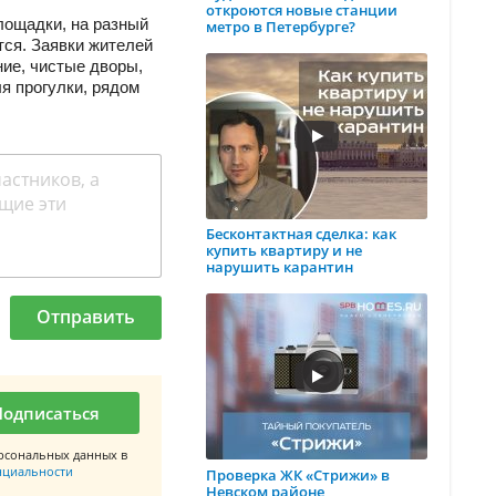
откроются новые станции
лощадки, на разный
метро в Петербурге?
тся. Заявки жителей
ие, чистые дворы,
я прогулки, рядом
Бесконтактная сделка: как
купить квартиру и не
нарушить карантин
Отправить
Подписаться
рсональных данных в
нциальности
Проверка ЖК «Стрижи» в
Невском районе