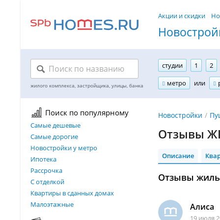
Акции и скидки
Но
Новостройк
студии
1
2
метро
или
Поиск по популярному
Новостройки
Пу
Самые дешевые
Отзывы ЖК
Самые дорогие
Новостройки у метро
Описание
Ква
Ипотека
Рассрочка
Отзывы жильц
С отделкой
Квартиры в сданных домах
Малоэтажные
Алиса
19 июля 2