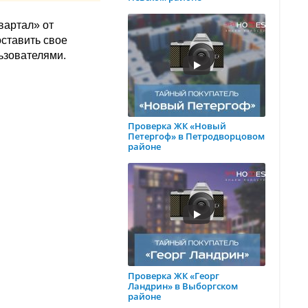
вартал» от
оставить свое
ьзователями.
Проверка ЖК «Новый
Петергоф» в Петродворцовом
районе
Проверка ЖК «Георг
Ландрин» в Выборгском
районе