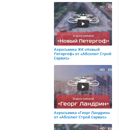
Аэросъемка ЖК «Новый
Петергоф» от «Абсолют Строй
Сервис»
Аэросъемка «Георг Ландрин»
от «Абсолют Строй Сервис»