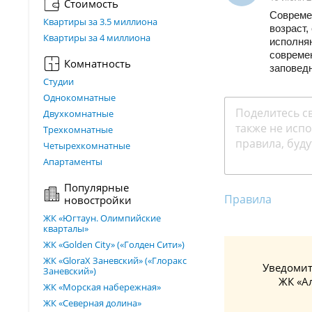
Стоимость
Совреме
Квартиры за 3.5 миллиона
возраст,
Квартиры за 4 миллиона
исполня
современ
Комнатность
заповедн
Студии
Однокомнатные
Двухкомнатные
Трехкомнатные
Четырехкомнатные
Апартаменты
Популярные
Правила
новостройки
ЖК «Югтаун. Олимпийские
кварталы»
ЖК «Golden City» («Голден Сити»)
ЖК «GloraX Заневский»​ («Глоракс
Уведомит
Заневский»)
ЖК «А
ЖК «Морская набережная»
ЖК «Северная долина»