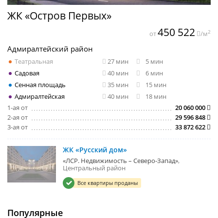
ЖК «Остров Первых»
450 522
2
от
/м
Адмиралтейский район
Театральная
27 мин
5 мин
Садовая
40 мин
6 мин
Сенная площадь
35 мин
15 мин
Адмиралтейская
40 мин
18 мин
1-ая от
20 060 000
2-ая от
29 596 848
3-ая от
33 872 622
ЖК «Русский дом»
«ЛСР. Недвижимость – Северо-Запад»
Центральный район
Все квартиры проданы
Популярные