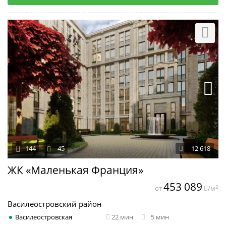
144
45
12 618
ЖК «Маленькая Франция»
453 089
2
от
/м
Василеостровский район
Василеостровская
22 мин
5 мин