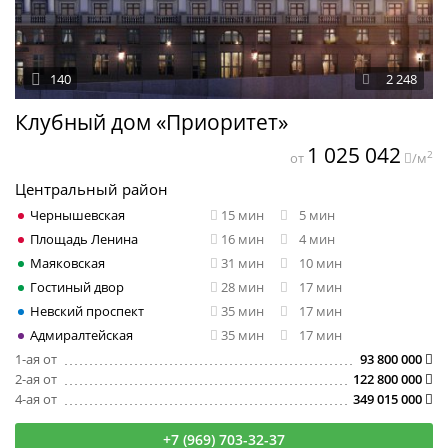
140
2 248
Клубный дом «Приоритет»
1 025 042
2
от
/м
Центральный район
Чернышевская
15 мин
5 мин
Площадь Ленина
16 мин
4 мин
Маяковская
31 мин
10 мин
Гостиный двор
28 мин
17 мин
Невский проспект
35 мин
17 мин
Адмиралтейская
35 мин
17 мин
1-ая от
93 800 000
2-ая от
122 800 000
4-ая от
349 015 000
+7 (969) 703-32-37