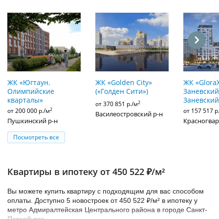
ЖК «Югтаун.
ЖК «Golden City»
ЖК «Glora
Олимпийские
(«Голден Сити»)
Заневский»
кварталы»
Заневский
2
от 370 851 р./м
2
от 200 000 р./м
от 157 517 р
Василеостровский р-н
Пушкинский р-н
Красногвар
Посмотреть все
Квартиры в ипотеку от 450 522 ₽/м²
Вы можете купить квартиру с подходящим для вас способом
оплаты. Доступно 5 новостроек от 450 522 ₽/м² в ипотеку у
метро Адмиралтейская Центрального района в городе Санкт-
Петербурге.