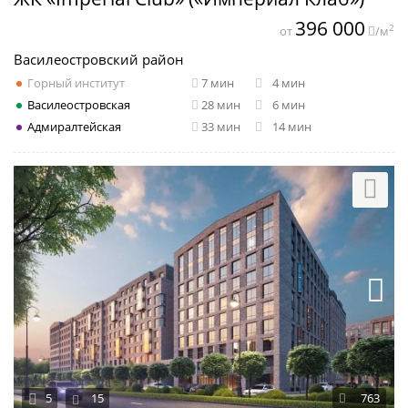
396 000
2
от
/м
Василеостровский район
Горный институт
7 мин
4 мин
Василеостровская
28 мин
6 мин
Адмиралтейская
33 мин
14 мин
5
15
763