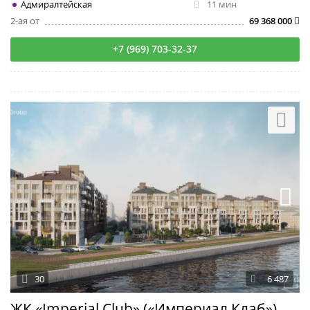
Адмиралтейская
11 мин
2-ая от
69 368 000
+7 (969) 703-32-37
30
6 487
ЖК «Imperial Club» («Империал Клаб»)